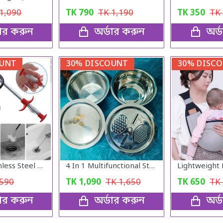
1,090
TK
790
TK
1,190
TK
350
TK
ডার করুন
অর্ডার করুন
অর্
OUNT
30% DISCOUNT
30% DISC
ABS and Stainless Steel Hair Catching Drain Cleaner Wire Spring Sink
4 In 1 Multifunctional Stainless Steel Basin With Vegetable Cutter with Drain Basket
590
TK
1,090
TK
1,650
TK
650
TK
ডার করুন
অর্ডার করুন
অর্