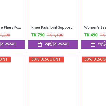
Hand Pressure Pliers For Prong Snap Button (FREE 100 BUTTON)
Knee Pads Joint Support Breathable Anti-Slip Power Lift Knee Booster Walking Knee Support Booster,3spring
1,290
TK
790
TK
1,190
TK
490
TK
ডার করুন
অর্ডার করুন
অর্
OUNT
30% DISCOUNT
30% DISC