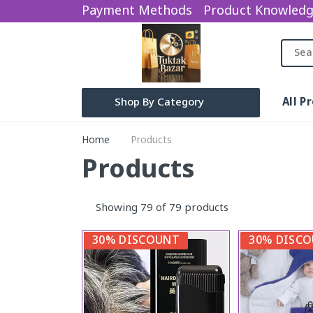
Payment Methods
Product Knowled
All P
Shop By Category
Beauty Product
Home
Products
Electronics
Products
baby items
Showing 79 of 79 products
water sparyer
sports Gym
30% DISCOUNT
30% DISC
Categories
Earphone
Bag