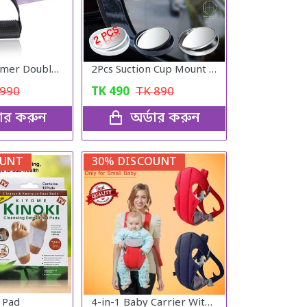
Tummy Trimmer Double Spring
2Pcs Suction Cup Mount Car Blind Spot Mirror Wide Rear View Mirror
990
TK
490
TK
890
ডার করুন
অর্ডার করুন
OUNT
30% DISCOUNT
 Pad
4-in-1 Baby Carrier With Comfortable Cushioned Head Support & Buckle Straps Multicolor