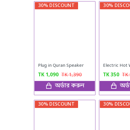
30% DISCOUNT
30% DISC
Plug in Quran Speaker
Electric Hot
TK
1,090
TK
1,390
TK
350
TK
অর্ডার করুন
অর্
30% DISCOUNT
30% DISC