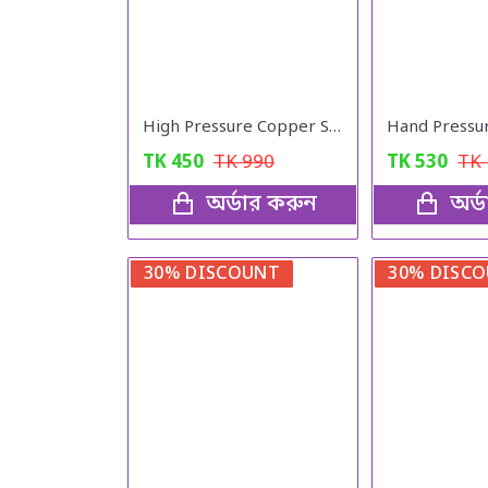
High Pressure Copper Spray Nozzle Hose Pipe Home Washing Car/Boat /Decks Tools
TK
450
TK
990
TK
530
TK
অর্ডার করুন
অর্
30% DISCOUNT
30% DISC