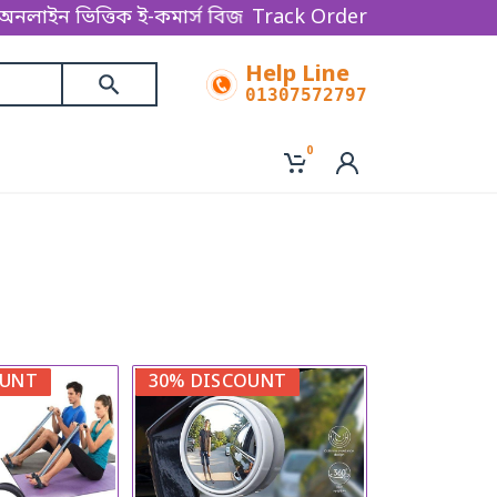
 ই-কমার্স বিজনেস প্লাটফর্ম , এখানে সব ধরনের ফ্যাশন এব
Track Order
Help Line
01307572797
0
OUNT
30% DISCOUNT