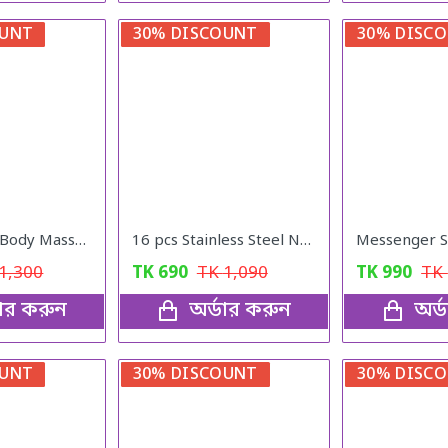
OUNT
30% DISCOUNT
30% DISC
Electric EMS Body Massager Mat/Pad - Neck & Back Therapy
16 pcs Stainless Steel Nail Cutter Clipper Tool Box Set For Personal Care Manicure Set.
1,300
TK
690
TK
1,090
TK
990
TK
ডার করুন
অর্ডার করুন
অর্
OUNT
30% DISCOUNT
30% DISC