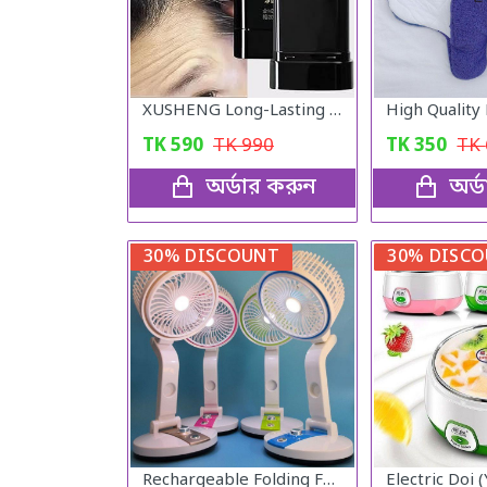
Hot&cool
Medical supplies
XUSHENG Long-Lasting হেয়ার কালার স্টিক
View All Categories
TK
590
TK
990
TK
350
TK
অর্ডার করুন
অর্
30% DISCOUNT
30% DISC
Rechargeable Folding Fan LR-2018