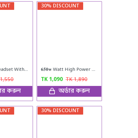
OUNT
30% DISCOUNT
Bluetooth Headset With Microphone Rechargeable Long Standby Driving Car High Sensitivity Handsfree Wireless Headphones
𝟔𝟓𝟎𝐰 Watt High Power Grinder Machine ১০০% কার্যকরী প্রোডাক্ট
1,550
TK
1,090
TK
1,890
ডার করুন
অর্ডার করুন
OUNT
30% DISCOUNT