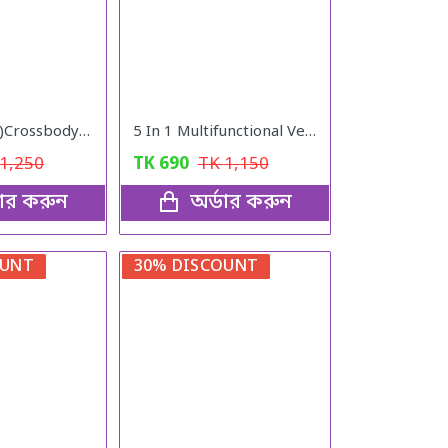
(Black colour)Crossbody Bag
5 In 1 Multifunctional Vegetable Cutter
1,250
TK
690
TK
1,150
ডার করুন
অর্ডার করুন
OUNT
30% DISCOUNT