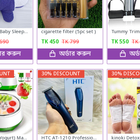
High Quality Baby Sleeping Bag Ultra-Soft Fluffy Fleece Newborn Receiving Blanket Infant Boys Girls Clothes Sleeping Nursery Wrap Swaddle
cigarette filter (5pc set )
690
TK
450
TK
799
TK
550
TK
ডার করুন
অর্ডার করুন
অর্
OUNT
30% DISCOUNT
30% DISC
Electric Doi (Yogurt) Maker
HTC AT-1210 Professional Hair Clipper Trimmer for Men
kinoki Detox