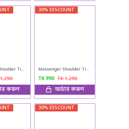
OUNT
30% DISCOUNT
Messenger Shoulder Tide Bag ( blue color )
Messenger Shoulder Tide Bag ( black brown color )
1,290
TK
990
TK
1,290
ডার করুন
অর্ডার করুন
OUNT
30% DISCOUNT