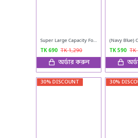
Super Large Capacity Folding Travel Bag ( Black color )
TK
690
TK
1,290
TK
590
TK
অর্ডার করুন
অর্
30% DISCOUNT
30% DISC