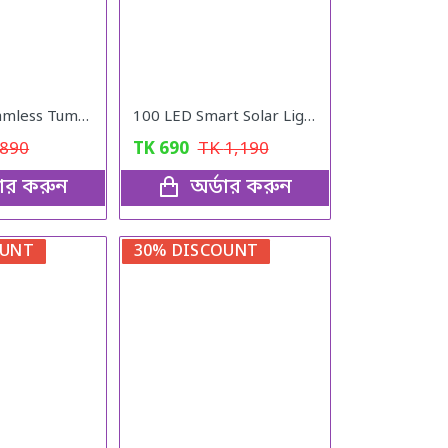
Women's Seamless Tummy Control Waist Trainer Body Shaper- Skin/Black
100 LED Smart Solar Light with Motion Sensor LED Wireless Weatherproof Light
890
TK
690
TK
1,190
ডার করুন
অর্ডার করুন
OUNT
30% DISCOUNT