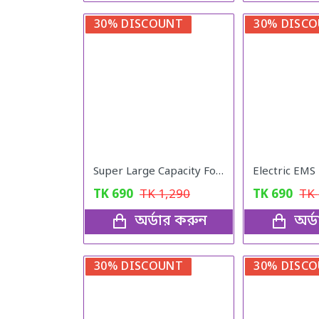
30% DISCOUNT
30% DISC
Super Large Capacity Folding Travel Bag ( Red color)
TK
690
TK
1,290
TK
690
TK
অর্ডার করুন
অর্
30% DISCOUNT
30% DISC