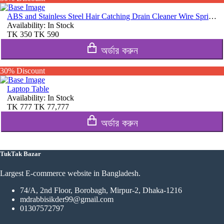
ABS and Stainless Steel Hair Catching Drain Cleaner Wire Spring Sink
Availability:
In Stock
TK
350
TK
590
অর্ডার করুন
30% Discount
Laptop Table
Availability:
In Stock
TK
777
TK
77,777
অর্ডার করুন
TukTak Bazar
Largest E-commerce website in Bangladesh.
74/A, 2nd Floor, Borobagh, Mirpur-2, Dhaka-1216
mdrabbisikder99@gmail.com
01307572797