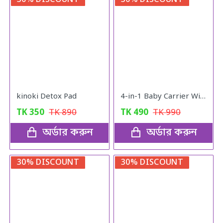
kinoki Detox Pad
4-in-1 Baby Carrier With Comfortable Cushioned Head Support & Buckle Straps Multicolor
TK
350
TK
890
TK
490
TK
990
অর্ডার করুন
অর্ডার করুন
30% DISCOUNT
30% DISCOUNT