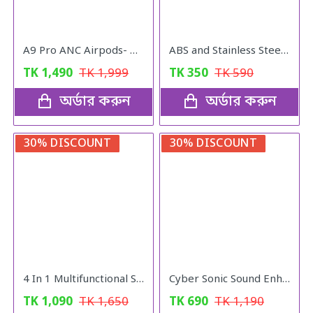
A9 Pro ANC Airpods- Wireless Airbuds
ABS and Stainless Steel Hair Catching Drain Cleaner Wire Spring Sink
TK
1,490
TK
1,999
TK
350
TK
590
অর্ডার করুন
অর্ডার করুন
30% DISCOUNT
30% DISCOUNT
4 In 1 Multifunctional Stainless Steel Basin With Vegetable Cutter with Drain Basket
Cyber Sonic Sound Enhancer Hearing Aid
TK
1,090
TK
1,650
TK
690
TK
1,190