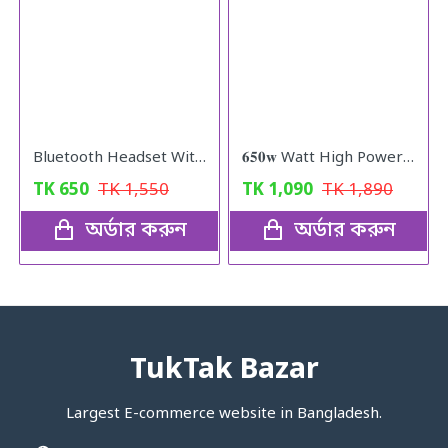
Bluetooth Headset With Microphone Rechargeable Long Standby Driving Car High Sensitivity Handsfree Wireless Headphones
𝟔𝟓𝟎𝐰 Watt High Power Grinder Machine ১০০% কার্যকরী প্রোডাক্ট
TK
650
TK
1,550
TK
1,090
TK
1,890
অর্ডার করুন
অর্ডার করুন
TukTak Bazar
Largest E-commerce website in Bangladesh.