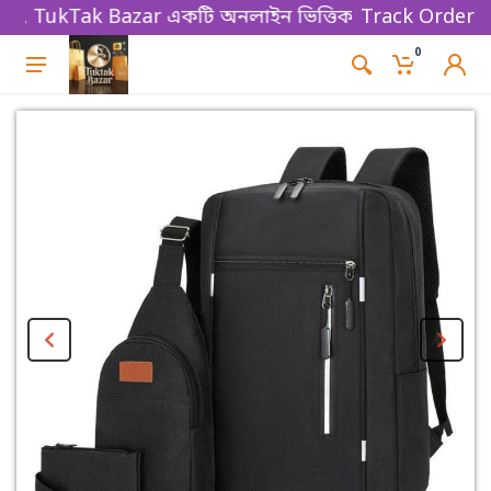
kTak Bazar একটি অনলাইন ভিত্তিক ই-কমার্স বিজনেস প্লাটফ
Track Order
0