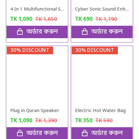
4 In 1 Multifunctional Stainless Steel Basin With Vegetable Cutter with Drain Basket
Cyber Sonic Sound Enhancer Hearing Aid
TK
1,090
TK
1,650
TK
690
TK
1,190
অর্ডার করুন
অর্ডার করুন
30% DISCOUNT
30% DISCOUNT
Plug in Quran Speaker
Electric Hot Water Bag
TK
1,090
TK
1,390
TK
350
TK
590
অর্ডার করুন
অর্ডার করুন