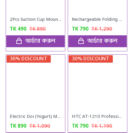
2Pcs Suction Cup Mount Car Blind Spot Mirror Wide Rear View Mirror
Rechargeable Folding Fan LR-2018
TK
490
TK
890
TK
790
TK
1,290
অর্ডার করুন
অর্ডার করুন
30% DISCOUNT
30% DISCOUNT
Electric Doi (Yogurt) Maker
HTC AT-1210 Professional Hair Clipper Trimmer for Men
TK
890
TK
1,090
TK
790
TK
1,190