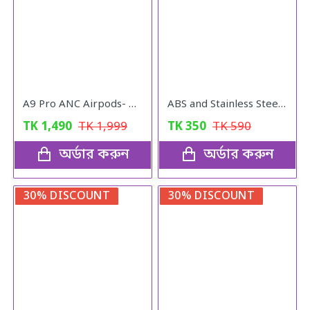
A9 Pro ANC Airpods- Wireless Airbuds
ABS and Stainless Steel Hair Catching Drain Cleaner Wire Spring Sink
TK
1,490
TK
1,999
TK
350
TK
590
অর্ডার করুন
অর্ডার করুন
30% DISCOUNT
30% DISCOUNT