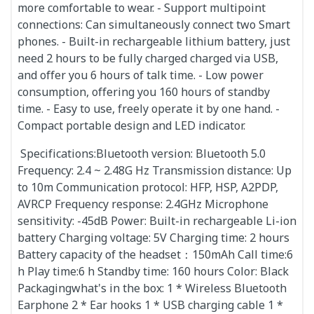
more comfortable to wear. - Support multipoint
connections: Can simultaneously connect two Smart
phones. - Built-in rechargeable lithium battery, just
need 2 hours to be fully charged charged via USB,
and offer you 6 hours of talk time. - Low power
consumption, offering you 160 hours of standby
time. - Easy to use, freely operate it by one hand. -
Compact portable design and LED indicator.
Specifications:Bluetooth version: Bluetooth 5.0
Frequency: 2.4 ~ 2.48G Hz Transmission distance: Up
to 10m Communication protocol: HFP, HSP, A2PDP,
AVRCP Frequency response: 2.4GHz Microphone
sensitivity: -45dB Power: Built-in rechargeable Li-ion
battery Charging voltage: 5V Charging time: 2 hours
Battery capacity of the headset：150mAh Call time:6
h Play time:6 h Standby time: 160 hours Color: Black
Packagingwhat's in the box: 1 * Wireless Bluetooth
Earphone 2 * Ear hooks 1 * USB charging cable 1 *