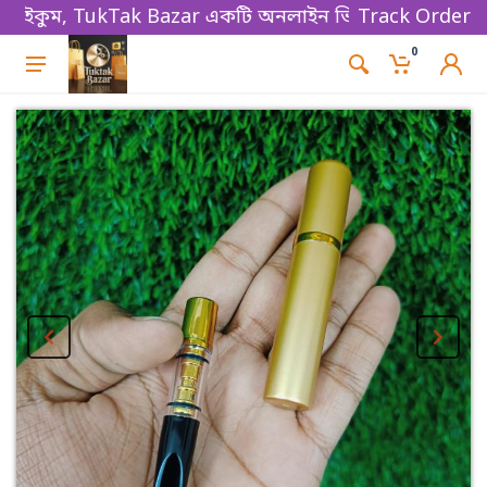
ম, TukTak Bazar একটি অনলাইন ভিত্তিক ই-কমার্স বিজনেস প
Track Order
0